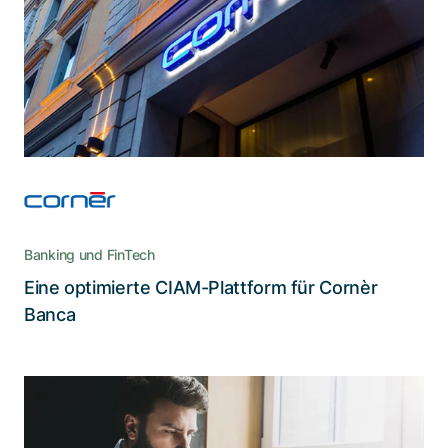
Dank der kompetenten Umsetzung durch
Adnovum kann Cornèr Banca den vollen Nutzen
aus der Nevis Security Suite ziehen
Banking und FinTech
Eine optimierte CIAM-Plattform für Cornèr
Lesen Sie die Story
Banca
Wenn bei der Erstellung einer Website
von Anfang an UX Best Practices zur