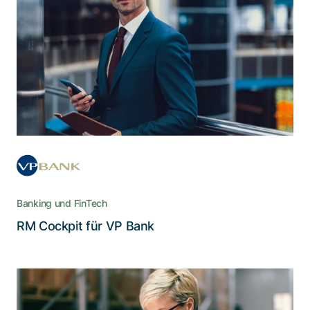
verbesserter Software
Das Tool vereint Kundendaten und
Geschäftsprozesse in einer intuitiven
Bedienoberfläche und optimiert so die
Interaktion zwischen Berater und Kunde
Banking und FinTech
Lesen Sie die Story
RM Cockpit für VP Bank
Barrierefreiheit für die Inklusion im
digitalen Zahlungsverkehr