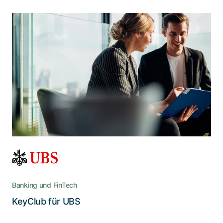
Adnovum bringt die beliebte
Kundenbindungs-App auf die Höhe
der Digitalisierung
Dank komplettem Neudesign setzt der KeyClub
mit verbesserter Stabilität, Schnelligkeit,
Funktionalität und Flexibilität seine
Erfolgsgeschichte fort
Banking und FinTech
Lesen Sie die Story
KeyClub für UBS