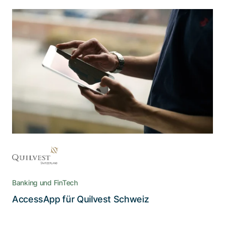
Für Adnovum sind hohe
Datensicherheit und ein angenehmes
Nutzererlebnis kein Widerspruch
Die AccessApp vereint die Einhaltung der
strengen Sicherheitsrichtlinien im E-Banking mit
dem Bedienungskomfort, den Nutzende
heutzutage erwarten
Banking und FinTech
Lesen Sie die Story
AccessApp für Quilvest Schweiz