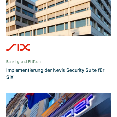
Hochmoderne Lösungen verlangen einen
hochkompetenten Umsetzungspartner – mit
Adnovums Expertise gelang ein nahtloser
Übergang zum neuen CIAM bei SIX
Banking und FinTech
Implementierung der Nevis Security Suite für
Lesen Sie die Story
SIX
Wie Adnovum ein fragmentiertes
Identitätssystem in eine starke Nevis-
Lösung zusammenführte