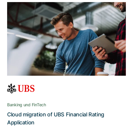
Mit technischen und visuellen
Verbesserungen ist die bewährte
FiRA für die Zukunft gerüstet
Durch ein cloud-fähiges Backend und eine
zeitgemässe Benutzeroberfläche wurden
Leistung und Erscheinungsbild der App deutlich
verbessert
Banking und FinTech
Cloud migration of UBS Financial Rating
Lesen Sie die Story
Application