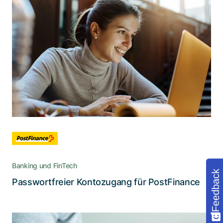
Wie man die Zahl der
Kundeninteraktionen verdoppelt
Mit einer umweltschonenden Lösung, die den
Authentifizierungsprozess drastisch vereinfacht
und zudem Support- und Gerätekosten
reduziert
Banking und FinTech
Feedback
Lesen Sie die Story
Passwortfreier Kontozugang für PostFinance