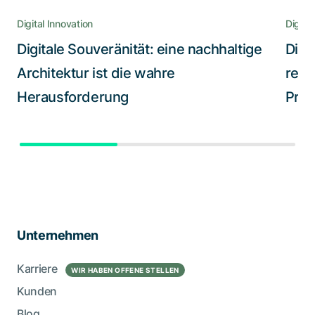
Digital Innovation
Digital
Digitale Souveränität: eine nachhaltige
Digi
Architektur ist die wahre
redu
Herausforderung
Proz
Unternehmen
Karriere
WIR HABEN OFFENE STELLEN
Kunden
Blog