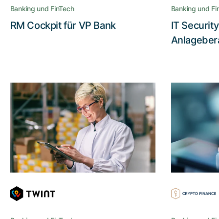
Banking und FinTech
Banking und Fi
RM Cockpit für VP Bank
IT Securit
Lesen Sie die Story
Anlageber
Barrierefreiheit für die
Eine
Inklusion im digitalen
Zahlungsverkehr
Sicher
Die neue Benutzeroberfläche von
Twint ermöglicht es
sehbehinderten oder blinden
Manageme
Menschen, die Vorteile
einer prop
bargeldloser Zahlungen zu nutzen
Mult
Hardw