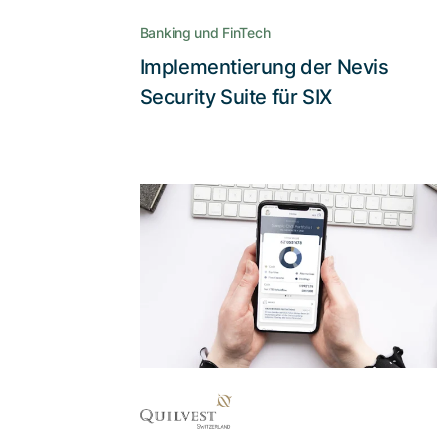
Adnovums Expertise gelang ein
Banking und FinTech
nahtloser Übergang zum neuen
CIAM bei SIX
Implementierung der Nevis
Lesen Sie die Story
Security Suite für SIX
UX Consulting,
Konzept- und agile
App-Entwicklung
Wie man die
Vermögensverwaltung und das
Abwickeln von Bankgeschäften für
Unternehmer und Familien so
einfach, aber auch so sicher wie
möglich macht