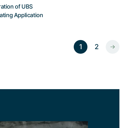
ation of UBS
Lesen Sie die Story
ating Application
1
2