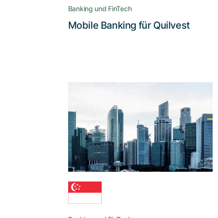
Banking und FinTech
Mobile Banking für Quilvest
Lesen Sie die Story
Ein weitreichendes
Update der behördlichen
Kooperationsinfrastruktur
Die von Adnovum gelieferte eGov
Secure Collaboration Suite schützt den
Informationsaustausch, optimiert
Geschäftsabläufe und hilft gegen
Cyberrisiken