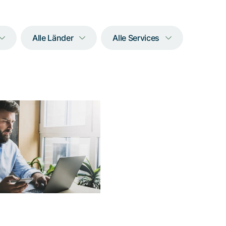
Alle Länder
Alle Services
Wenn bei der
Erstellung einer
site von Anfang
X Best Practices
Geltung kommen
ie Werte und Inhalte von
ber Quilvest über die neu
affenen, digitalen Kanäle