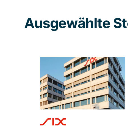
Ausgewählte St
Wenn Sie Ihr CIAM auf
die nächste Stufe
bringen wollen,
verlassen Sie sich auf
Adnovum
Hochmoderne Lösungen verlangen
einen hochkompetenten
Umsetzungspartner – mit