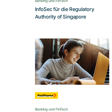
Banking und FinTech
InfoSec für die Regulatory
Lesen Sie die Story
Authority of Singapore
Wie man die Zahl der
Kundeninteraktionen
verdoppelt
Mit einer umweltschonenden
Lösung, die den
Authentifizierungsprozess
drastisch vereinfacht und zudem
Support- und Gerätekosten
reduziert
Banking und FinTech