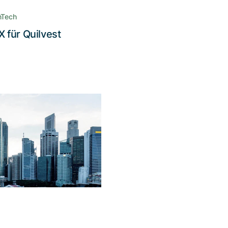
verständlich vermittelt
nTech
 für Quilvest
Lesen Sie die Story
Die IT-
erheitsexpertise
von Adnovum in
Aktion
teressenvertreter für das
en neuer Finanzgüter den
tandard an IT-Sicherheit
n, ist Adnovum die erste
Wahl