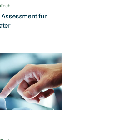
nTech
y Assessment für
Lesen Sie die Story
ater
 Lösung, die den
höchsten
heitsansprüchen
genügt
Die massgefertigte Asset
nt Software basiert auf
rietären Infrastruktur mit
i-Signatur-Regelwerk und
are-Sicherheitsmodulen