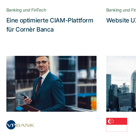
Banca den vollen Nutzen aus der
Banking und FinTech
Banking und Fi
Nevis Security Suite ziehen
Eine optimierte CIAM-Plattform
Website UX
Lesen Sie die Story
für Cornèr Banca
Verbesserter Service –
dank verbesserter
Sich
Software
Das Tool vereint Kundendaten und
Geschäftsprozesse in einer
Wenn In
intuitiven Bedienoberfläche und
Verwalt
optimiert so die Interaktion
höchsten S
zwischen Berater und Kunde
verlange