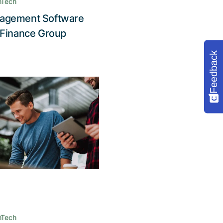
nTech
agement Software
Lesen Sie die Story
 Finance Group
Feedback
technischen und
visuellen
besserungen ist
ewährte FiRA für
Zukunft gerüstet
n cloud-fähiges Backend
und eine zeitgemässe
nutzeroberfläche wurden
und Erscheinungsbild der
nTech
App deutlich verbessert