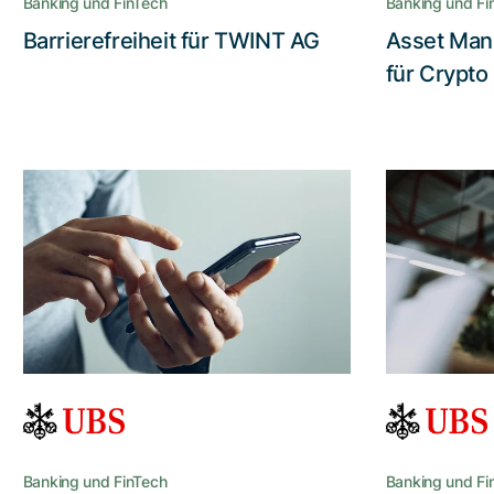
Banking und FinTech
Banking und Fi
Barrierefreiheit für TWINT AG
Asset Man
Lesen Sie die Story
für Crypto
Der Massstab im
Mit 
mobilen E-Banking
Ver
Sicherer mobiler Zugriff auf
die b
vielfältigste
die 
Finanzdienstleistungen: UBS
Mobile Banking ist und bleibt die
Durch ei
führende E-Banking-App der
Schweiz
Be
Leistung 
Banking und FinTech
Banking und Fi