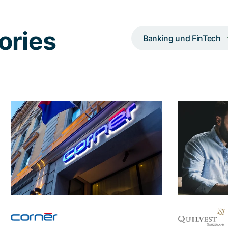
ories
Banking und FinTech
Wie Adnovum ein
fragmentiertes
Identitätssystem in
Web
eine starke Nevis-
an U
Lösung
zur 
zusammenführte
Wie man d
und ü
Dank der kompetenten Umsetzung
gesch
durch Adnovum kann Cornèr