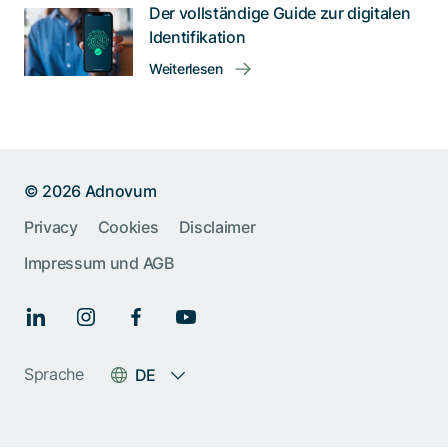
Der vollständige Guide zur digitalen
Identifikation
Weiterlesen
© 2026 Adnovum
Privacy
Cookies
Disclaimer
Impressum und AGB
Help us improve:
Report an issue🐞
Sprache
DE
Give feedback 💬
Something else (please