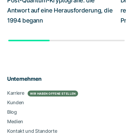
Post-Quantum-Kryptografie: die
Digi
Antwort auf eine Herausforderung, die
redu
1994 begann
Proz
Unternehmen
Karriere
WIR HABEN OFFENE STELLEN
Kunden
Blog
Medien
Kontakt und Standorte