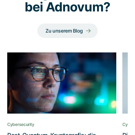
bei Adnovum?
Zu unserem Blog
Cybersecurity
Cybers