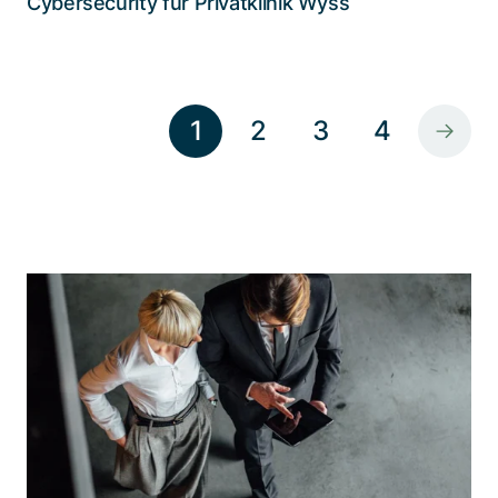
Cybersecurity für Privatklinik Wyss
1
2
3
4