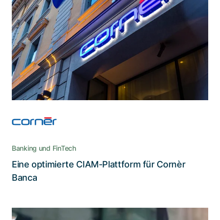
Identitätssystem in eine starke Nevis-
Lösung zusammenführte
Dank der kompetenten Umsetzung durch
Adnovum kann Cornèr Banca den vollen Nutzen
aus der Nevis Security Suite ziehen
Banking und FinTech
Eine optimierte CIAM-Plattform für Cornèr
Lesen Sie die Story
Banca