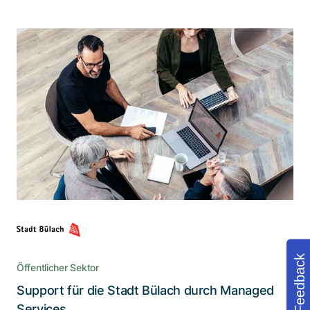
Optimierung der IT-Umgebung zur
Erreichung einer zukunftssicheren IT-
Infrastruktur
Die Stadt Bülach profitiert von einem Support-
und Serviceplan für Microsoft 365, der Effizienz,
Sicherheit und Benutzerfreundlichkeit
gewährleistet
Feedback
Öffentlicher Sektor
Support für die Stadt Bülach durch Managed
Lesen Sie die Story
Services