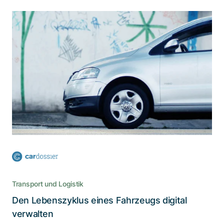
Für cardossier betreiben wir ein
dezentralisiertes, DLT-basiertes P2P-
Netzwerk
Die dezentralisierte Plattform cardossier, die alle
relevanten Daten zur Geschichte eines Autos
speichert, ist ein echter Katalysator für die
Digitalisierung
Transport und Logistik
Den Lebenszyklus eines Fahrzeugs digital
Lesen Sie die Story
verwalten