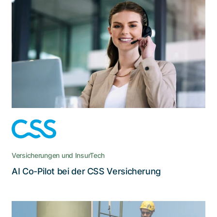
Agenten im Service Center der CSS
Versicherung verwenden neu einen AI
Co-Pilot, um Informationen zu finden
Agenten können nun per Chat Fragen zu
Produkten stellen, und der Co-Pilot liefert
konsolidierte Antworten, inklusive Links zu
deren Quellen
Versicherungen und InsurTech
Lesen Sie die Story
AI Co-Pilot bei der CSS Versicherung
Mit einer App das Potenzial und die