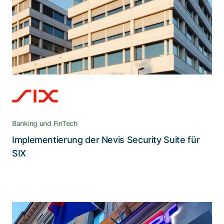
Hochmoderne Lösungen verlangen einen
hochkompetenten Umsetzungspartner – mit
Adnovums Expertise gelang ein nahtloser
Übergang zum neuen CIAM bei SIX
Banking und FinTech
Implementierung der Nevis Security Suite für
Lesen Sie die Story
SIX
Wie Adnovum ein fragmentiertes