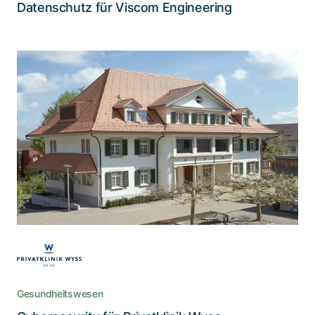
Lesen Sie die Story
Datenschutz für Viscom Engineering
Bestmögliche Informationssicherheit
für Privatklinik Wyss
Die Privatklinik Wyss ist mit steigenden
Anforderungen an die Sicherheit konfrontiert.
Aus diesem Grund suchte sie einen Partner, der
sie dabei unterstützt, den bestmöglichen Schutz
für ihre Systeme aufzubauen.
Gesundheitswesen
Lesen Sie die Story