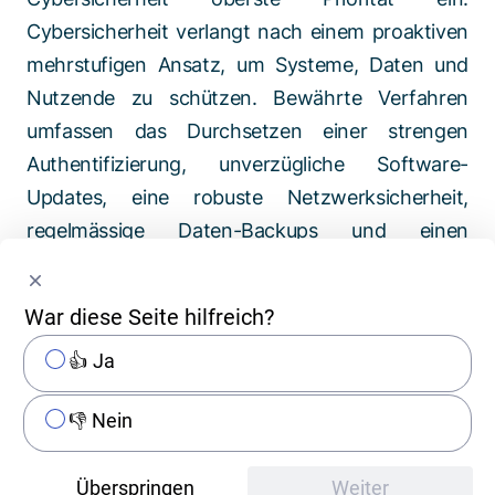
Cybersicherheit verlangt nach einem proaktiven
mehrstufigen Ansatz, um Systeme, Daten und
Nutzende zu schützen. Bewährte Verfahren
umfassen das Durchsetzen einer strengen
Authentifizierung, unverzügliche Software-
Updates, eine robuste Netzwerksicherheit,
regelmässige Daten-Backups und einen
wirksamen Reaktionsplan, sollte es zu einer
Datenschutzverletzung kommen.
War diese Seite hilfreich?
Ebenso wichtig sind die Schärfung des
👍 Ja
Sicherheitsbewusstseins der Mitarbeitenden
👎 Nein
durch Schulungen sowie das Einführen von
Frameworks wie Zero Trust, um Risiken zu
Überspringen
Weiter
mindern. Fortschrittliche Technologien