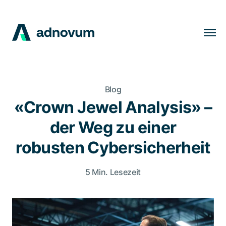
Lösungen
Branchen
Blog
Kunden
«Crown Jewel Analysis» –
Insights
der Weg zu einer
Unternehmen
robusten Cybersicherheit
Karriere
5 Min. Lesezeit
DE