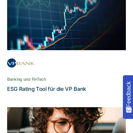
benutzerfreundlichen Cloud-Lösung
Das Cloud-Tool ermittelt, kalkuliert und
präsentiert die ESG-Werte von bis zu 700’000
Produkten – mit automatisierten und
digitalisierten Workflows
Banking und FinTech
Feedback
Lesen Sie die Story
ESG Rating Tool für die VP Bank
Eine webbasierte Software, die neue
Massstäbe im Management von
Sonderkonditionen setzt