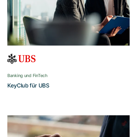
Dank komplettem Neudesign setzt der KeyClub
mit verbesserter Stabilität, Schnelligkeit,
Funktionalität und Flexibilität seine
Erfolgsgeschichte fort
Banking und FinTech
Lesen Sie die Story
KeyClub für UBS
Für Adnovum sind hohe
Datensicherheit und ein angenehmes