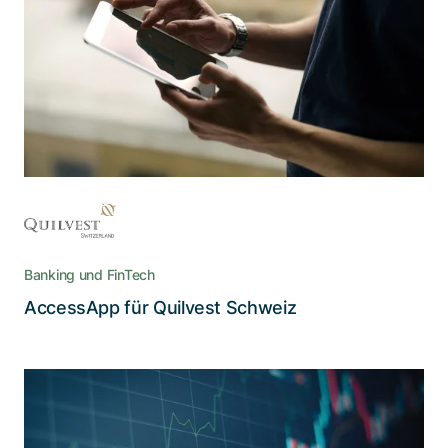
Nutzererlebnis kein Widerspruch
Die AccessApp vereint die Einhaltung der
strengen Sicherheitsrichtlinien im E-Banking mit
dem Bedienungskomfort, den Nutzende
heutzutage erwarten
Banking und FinTech
Lesen Sie die Story
AccessApp für Quilvest Schweiz
Nachhaltig Investieren mit einer
automatisierten und