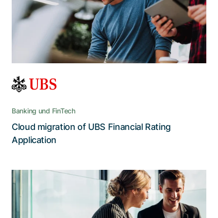
Durch ein cloud-fähiges Backend und eine
zeitgemässe Benutzeroberfläche wurden
Leistung und Erscheinungsbild der App deutlich
verbessert
Banking und FinTech
Cloud migration of UBS Financial Rating
Lesen Sie die Story
Application
Adnovum bringt die beliebte
Kundenbindungs-App auf die Höhe
der Digitalisierung