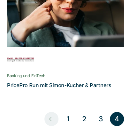
PricePro Run automatisiert und optimiert
Prozesse zu Kundeninformationen, Portfolios,
Genehmigungen und Umsetzungen
Banking und FinTech
Lesen Sie die Story
PricePro Run mit Simon-Kucher & Partners
1
2
3
4