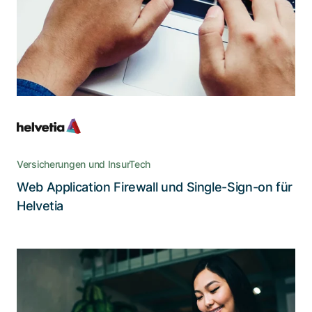
Ein modernes Sicherheitsportal, das ohne
Einbussen bei Betrieb oder
Benutzerfreundlichkeit selbst den raffiniertesten
Angriffen standhält
Versicherungen und InsurTech
Web Application Firewall und Single-Sign-on für
Lesen Sie die Story
Helvetia
Die Digitalisierung behördlicher
Angelegenheiten: für alle ein Gewinn