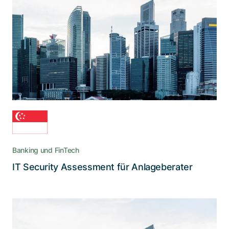
Adnovum in Aktion
Wenn Interessenvertreter für das Verwalten
neuer Finanzgüter den höchsten Standard an IT-
Sicherheit verlangen, ist Adnovum die erste Wahl
Banking und FinTech
Lesen Sie die Story
IT Security Assessment für Anlageberater
Ein weitreichendes Update der
behördlichen