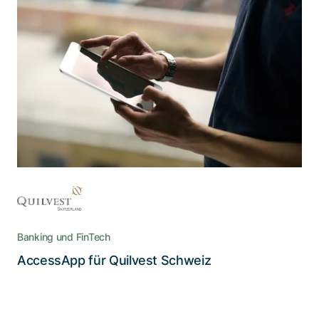
Für Adnovum sind hohe
Datensicherheit und ein angenehmes
Nutzererlebnis kein Widerspruch
Die AccessApp vereint die Einhaltung der
strengen Sicherheitsrichtlinien im E-Banking mit
dem Bedienungskomfort, den Nutzende
heutzutage erwarten
Banking und FinTech
Lesen Sie die Story
AccessApp für Quilvest Schweiz