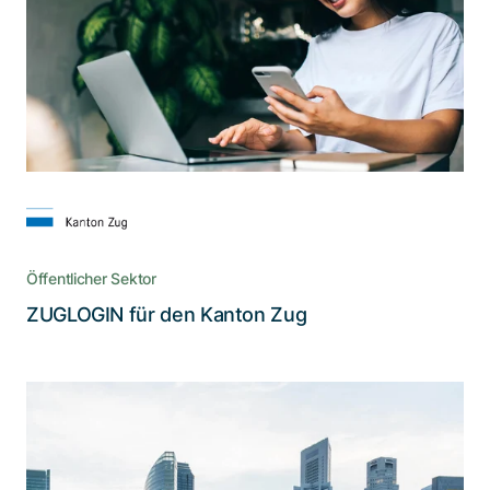
Einwohner des Kantons Zug können nun ihre
Behördengänge sicher, effizient und papierlos
online erledigen ­– von überall und jederzeit
Öffentlicher Sektor
Lesen Sie die Story
ZUGLOGIN für den Kanton Zug
Eine branchenweite Initiative gegen
Cyberrisiken
Das Portal vereinfacht die Zusammenarbeit und