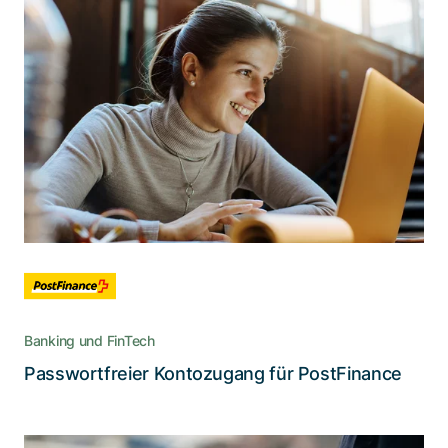
Wie man die Zahl der
Kundeninteraktionen verdoppelt
Mit einer umweltschonenden Lösung, die den
Authentifizierungsprozess drastisch vereinfacht
und zudem Support- und Gerätekosten
reduziert
Banking und FinTech
Lesen Sie die Story
Passwortfreier Kontozugang für PostFinance