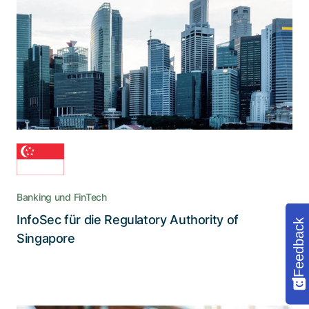
Kooperationsinfrastruktur
Die von Adnovum gelieferte eGov Secure
Collaboration Suite schützt den
Informationsaustausch, optimiert
Geschäftsabläufe und hilft gegen Cyberrisiken
Banking und FinTech
InfoSec für die Regulatory Authority of
Feedback
Lesen Sie die Story
Singapore