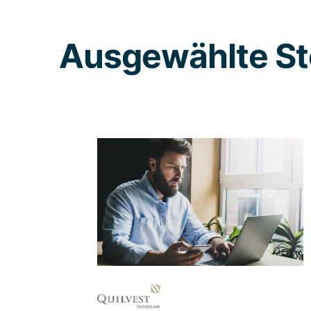
Ausgewählte St
Wenn bei der
Erstellung einer
Website von Anfang
an UX Best Practices
zur Geltung kommen
Wie man die Werte und Inhalte von
und über Quilvest über die neu
geschaffenen, digitalen Kanäle