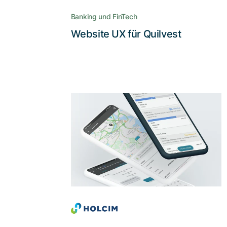
verständlich vermittelt
Banking und FinTech
Website UX für Quilvest
Lesen Sie die Story
Eine komplette
Neuerfindung
jahrzehntealter
Workflows wird mit
grosser
Nutzerakzeptanz
belohnt
Der Fokus auf das Know-how von