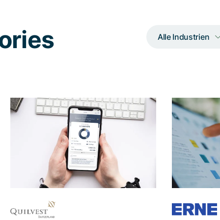
ories
Alle Industrien
UX Consulting,
Der 
Konzept- und agile
App-Entwicklung
Wie man die
Die So
Vermögensverwaltung und das
Beschleun
Abwickeln von Bankgeschäften für
von Excel
Unternehmer und Familien so
Vermeidun
einfach, aber auch so sicher wie