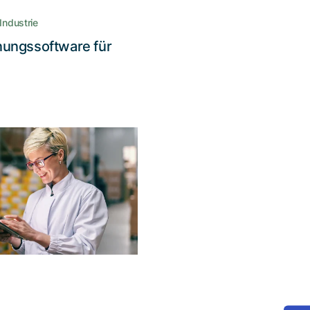
Industrie
nungssoftware für
Lesen Sie die Story
refreiheit für die
sion im digitalen
ahlungsverkehr
 Benutzeroberfläche von
Twint ermöglicht es
behinderten oder blinden
Menschen, die Vorteile
oser Zahlungen zu nutzen