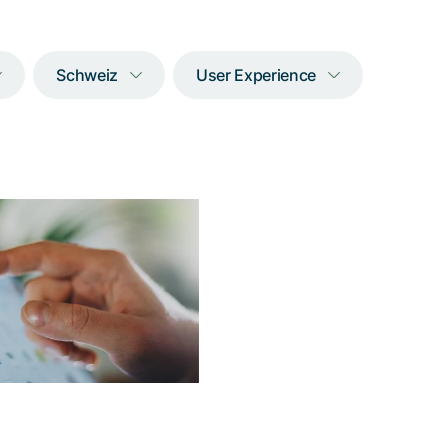
Schweiz
User Experience
Prototyp, der die
Arbeit mit Excel
einfach macht
ftware vollbringt mit der
igung und Vereinfachung
-Kalkulationen sowie der
g von Fehleingaben eine
doppelte Grosstat