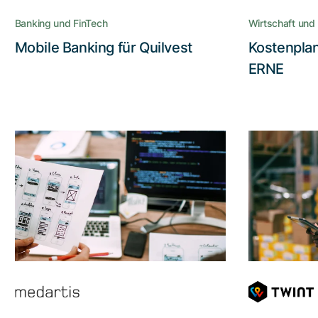
möglich macht
Banking und FinTech
Wirtschaft und 
Mobile Banking für Quilvest
Kostenpla
Lesen Sie die Story
ERNE
CMX Portal für
Barrie
Medartis
Inklu
Z
Use Cases, nutzerzentriertes
Design und Prototypenerstellung
Die neue
sind nur einige der Prinzipien, die
Adnovum für die Erschaffung des
seh
CMX Portal anwandte
bargeldl