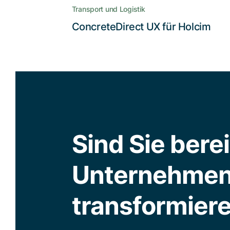
Disponenten und Fahrern und auf
Transport und Logistik
die Bedürfnisse vor Ort schafft ein
ConcreteDirect UX für Holcim
stark verbessertes und
transparentes Nutzererlebnis
Lesen Sie die Story
Sind Sie bereit
Unternehmen
transformier