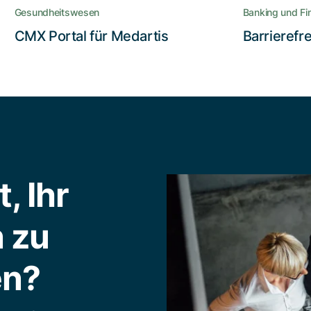
Gesundheitswesen
Banking und Fi
Lesen Sie die Story
CMX Portal für Medartis
Barrierefr
, Ihr
 zu
en?