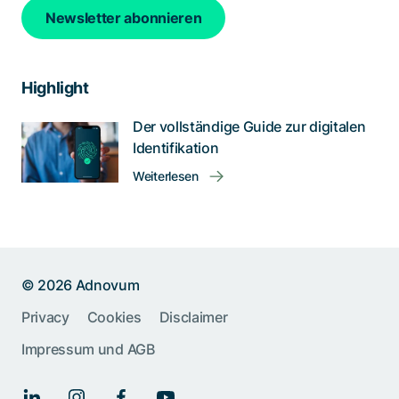
Newsletter abonnieren
Highlight
Der vollständige Guide zur digitalen
Identifikation
Weiterlesen
© 2026 Adnovum
Help us improve:
Privacy
Cookies
Disclaimer
Impressum und AGB
Report an issue🐞
Give feedback 💬