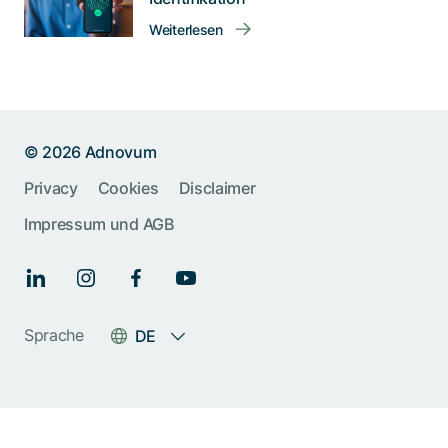
Weiterlesen
© 2026 Adnovum
Privacy
Cookies
Disclaimer
Impressum und AGB
Help us improve:
Report an issue🐞
Sprache
DE
Give feedback 💬
Something else (please
specify)