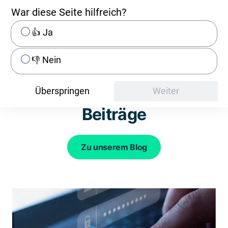
War diese Seite hilfreich?
👍 Ja
Verena Müdespacher
Head of Corporate Communications
👎 Nein
Entdecken Sie weitere
Überspringen
Weiter
Beiträge
Zu unserem Blog