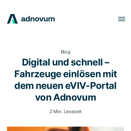
Lösungen
Branchen
Blog
Kunden
Digital und schnell –
Insights
Fahrzeuge einlösen mit
Unternehmen
dem neuen eVIV-Portal
Karriere
von Adnovum
2 Min. Lesezeit
DE