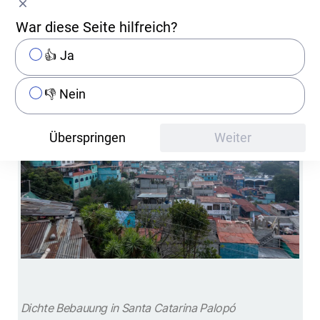
Stadt ziemlich dicht bebaut, weshalb es nur
wenig Raum für private Gärten von brauchbarer
War diese Seite hilfreich?
Grösse gibt.
👍 Ja
👎 Nein
Überspringen
Weiter
Dichte Bebauung in Santa Catarina Palopó