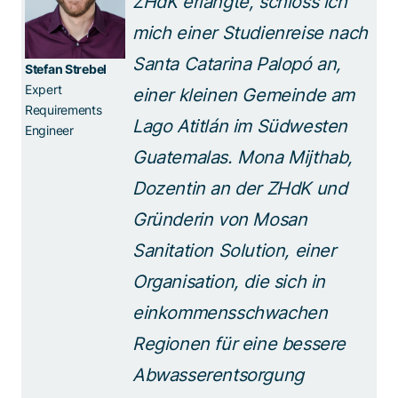
ZHdK erlangte, schloss ich
mich einer Studienreise nach
Santa Catarina Palopó an,
Stefan Strebel
Expert
einer kleinen Gemeinde am
Requirements
Lago Atitlán im Südwesten
Engineer
Guatemalas. Mona Mijthab,
Dozentin an der ZHdK und
Gründerin von Mosan
Sanitation Solution, einer
Organisation, die sich in
einkommensschwachen
Regionen für eine bessere
Abwasserentsorgung