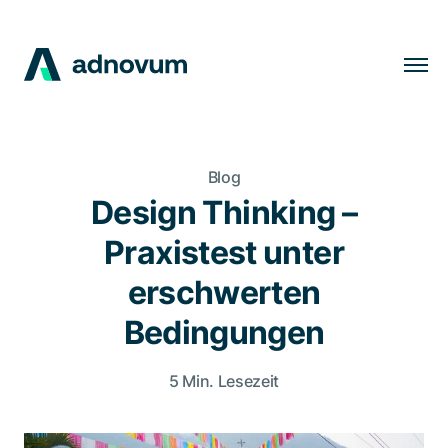
Lösungen
Branchen
Blog
Kunden
Design Thinking –
Insights
Praxistest unter
Unternehmen
erschwerten
Karriere
Bedingungen
5 Min. Lesezeit
DE