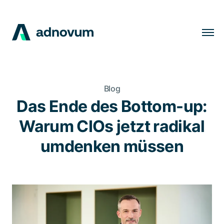
Lösungen
Branchen
Blog
Kunden
Das Ende des Bottom-up:
Insights
Warum CIOs jetzt radikal
Unternehmen
umdenken müssen
Karriere
DE