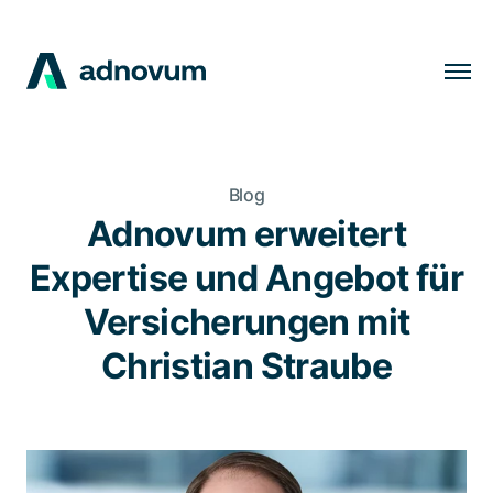
Lösungen
Branchen
Blog
Kunden
Adnovum erweitert
Insights
Expertise und Angebot für
Unternehmen
Versicherungen mit
Karriere
Christian Straube
DE