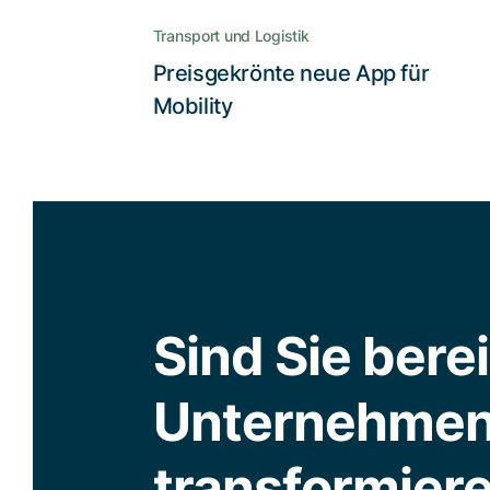
Kund*innen zu überraschen und
Transport und Logistik
neue zu gewinnen, insbesondere
Preisgekrönte neue App für
unter der jüngeren Generation
Lesen Sie die Story
Mobility
Sind Sie bereit
Unternehmen
transformier