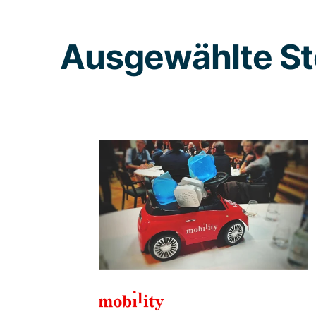
Ausgewählte St
Die führende
Schweizer
Carsharing-
Anbieterin, wünschte
sich eine neue App mit
einem frischen Look
Das Ziel war es, mit einem Top-
Nutzererlebnis bestehende