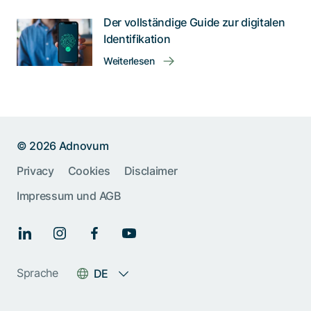
Der vollständige Guide zur digitalen
Identifikation
Weiterlesen
© 2026 Adnovum
Help us improve:
Privacy
Cookies
Disclaimer
Report an issue🐞
Impressum und AGB
Give feedback 💬
Something else (please
Sprache
DE
specify)