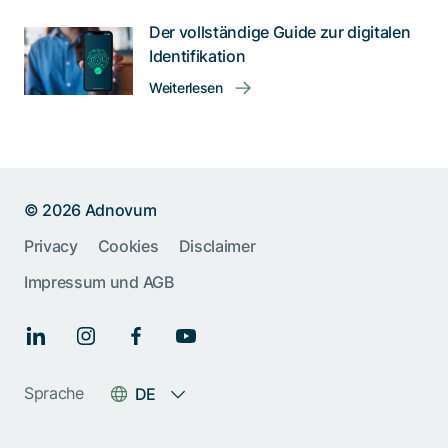
Der vollständige Guide zur digitalen
Identifikation
Weiterlesen
© 2026 Adnovum
Help us improve:
Privacy
Cookies
Disclaimer
Report an issue🐞
Impressum und AGB
Give feedback 💬
Something else (please
Sprache
DE
specify)