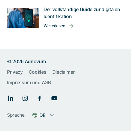
Der vollständige Guide zur digitalen
Identifikation
Weiterlesen
© 2026 Adnovum
Help us improve:
Privacy
Cookies
Disclaimer
Report an issue🐞
Impressum und AGB
Give feedback 💬
Something else (please
Sprache
DE
specify)