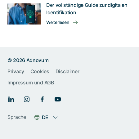
Der vollständige Guide zur digitalen
Identifikation
Weiterlesen
© 2026 Adnovum
Help us improve:
Privacy
Cookies
Disclaimer
Impressum und AGB
Report an issue🐞
Give feedback 💬
Something else (please
Sprache
DE
specify)