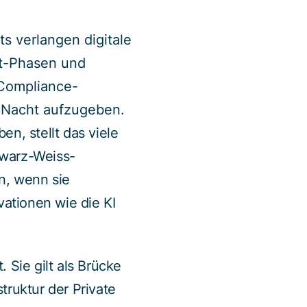
s verlangen digitale
et-Phasen und
 Compliance-
r Nacht aufzugeben.
n, stellt das viele
hwarz-Weiss-
n, wenn sie
vationen wie die KI
 Sie gilt als Brücke
truktur der Private