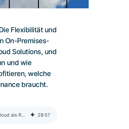
e Flexibilität und
von On-Premises-
ud Solutions, und
nn und wie
fitieren, welche
rnance braucht.
Zwischen Sicherheit und Skalierbarkeit: Warum Unternehmen auf die Hybrid-Cloud als Rückgrat ihrer IT setzen
28
:
57