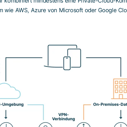
tur kombiniert mindestens eine Private-Cloud-Ko
rm wie AWS, Azure von Microsoft oder Google Clo