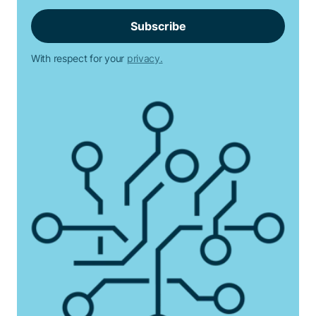
With respect for your
privacy.