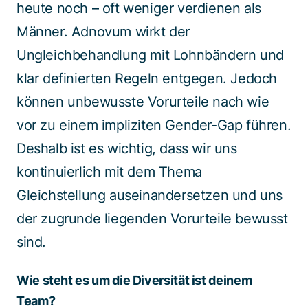
heute noch – oft weniger verdienen als
Männer
.
A
dn
ov
um wirkt d
er
U
ng
l
e
i
c
hb
ehandlung mit Lohnbändern und
klar definie
r
ten Regeln entgegen. Jedoch
können u
nbewusste Vorurteile
nach wie
vor
zu einem impliziten Gender-Gap führen.
Deshalb ist es
wichtig, dass wir uns
kontinuierlich mit dem
Thema
Gleichstellung auseinandersetzen und uns
der zugrunde liegenden Vorurteile bewusst
sind.
Wie steht es um die Diversität ist deinem
Team?