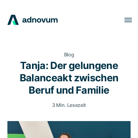
Lösungen
Branchen
Blog
Kunden
Tanja: Der gelungene
Insights
Balanceakt zwischen
Unternehmen
Beruf und Familie
Karriere
3 Min. Lesezeit
DE