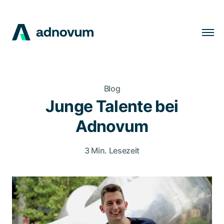
Lösungen
Branchen
Blog
Kunden
Junge Talente bei
Insights
Adnovum
Unternehmen
3 Min. Lesezeit
Karriere
DE