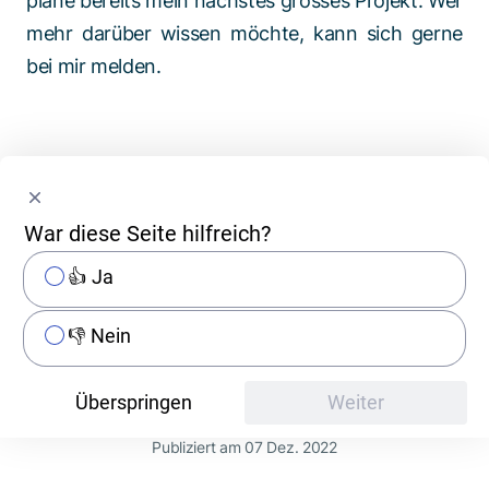
plane bereits mein nächstes grosses Projekt. Wer
mehr darüber wissen möchte, kann sich gerne
bei mir melden.
Lust, mit talentierten
War diese Seite hilfreich?
Kolleg:innen wie Ádám zu
arbeiten?
👍 Ja
👎 Nein
Zu den offenen Stellen
Überspringen
Weiter
Publiziert am 07 Dez. 2022