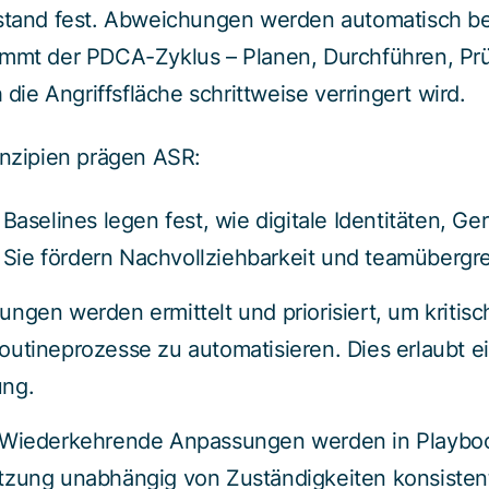
ustand fest. Abweichungen werden automatisch b
ommt der PDCA-Zyklus – Planen, Durchführen, Prü
e Angriffsfläche schrittweise verringert wird.
inzipien prägen ASR:
Baselines legen fest, wie digitale Identitäten, Ge
d. Sie fördern Nachvollziehbarkeit und teamübergr
gen werden ermittelt und priorisiert, um kritisc
utineprozesse zu automatisieren. Dies erlaubt ei
ung.
Wiederkehrende Anpassungen werden in Playboo
zung unabhängig von Zuständigkeiten konsistent