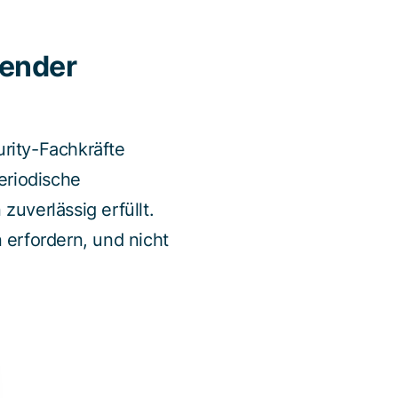
dender
rity-Fachkräfte
eriodische
uverlässig erfüllt.
 erfordern, und nicht