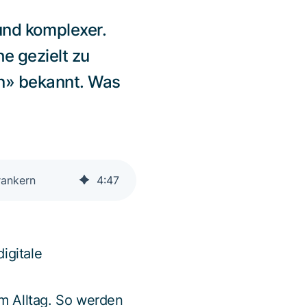
nd komplexer.
he gezielt zu
on» bekannt. Was
rankern
4
:
47
igitale
m Alltag. So werden