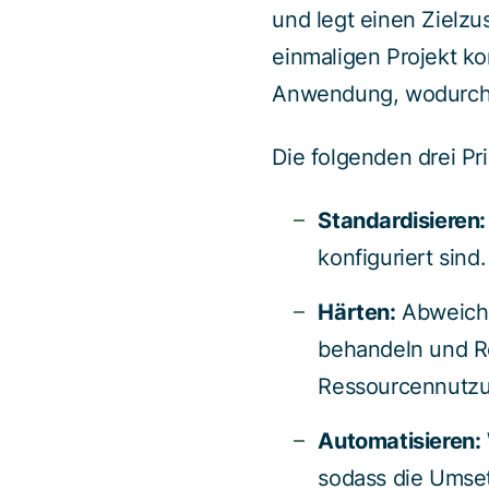
und legt einen Zielz
einmaligen Projekt k
Anwendung, wodurch di
Die folgenden drei Pr
Standardisieren:
konfiguriert sin
Härten:
Abweichun
behandeln und Ro
Ressourcennutz
Automatisieren:
sodass die Umset