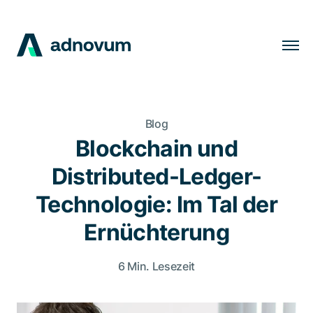
Lösungen
Branchen
Blog
Kunden
Blockchain und
Insights
Distributed-Ledger-
Unternehmen
Technologie: Im Tal der
Karriere
Ernüchterung
6 Min. Lesezeit
DE