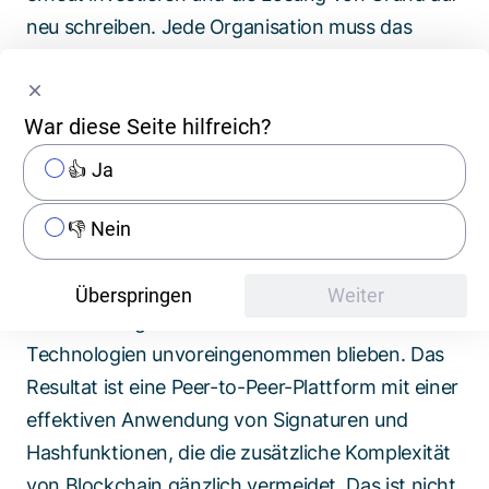
neu schreiben. Jede Organisation muss das
Heilmittel finden, das zu ihr passt. Wir waren bei
der
SB4B
in cardossier wegen einer
War diese Seite hilfreich?
technologischen Inkongruenz selbst in einer
solchen festgefahrenen Situation, und unser
👍 Ja
Lösungsansatz war ein radikal neues Design.
Nach mehreren Jahren des produktiven Betriebs
👎 Nein
fingen wir den Designprozess wieder von Null
an, wobei wir die Erkenntnisse der Jahre zuvor
Überspringen
Weiter
berücksichtigten und bei der Wahl der
Technologien unvoreingenommen blieben. Das
Resultat ist eine Peer-to-Peer-Plattform mit einer
effektiven Anwendung von Signaturen und
Hashfunktionen, die die zusätzliche Komplexität
von Blockchain gänzlich vermeidet. Das ist nicht