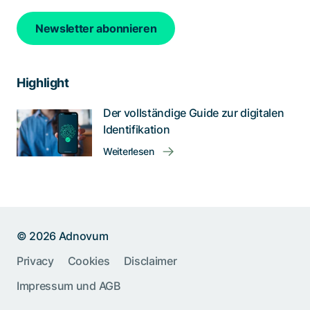
Newsletter abonnieren
Highlight
Der vollständige Guide zur digitalen
Identifikation
Weiterlesen
© 2026 Adnovum
Help us improve:
Privacy
Cookies
Disclaimer
Impressum und AGB
Report an issue🐞