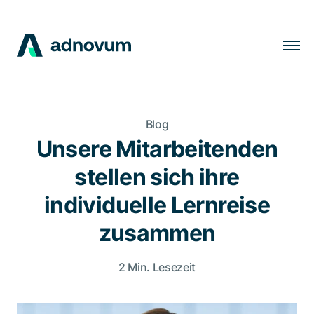
Lösungen
Branchen
Blog
Kunden
Unsere Mitarbeitenden
Insights
stellen sich ihre
Unternehmen
individuelle Lernreise
Karriere
zusammen
2 Min. Lesezeit
DE