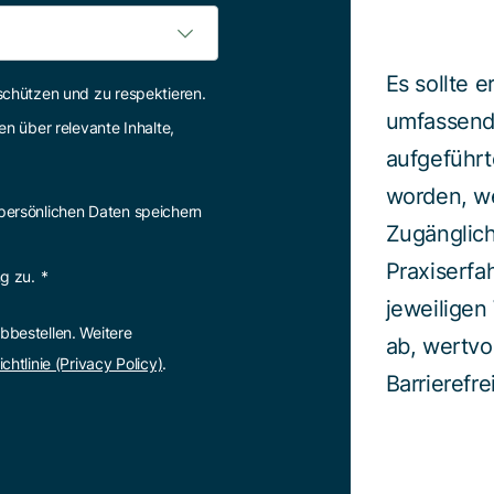
Es sollte 
 schützen und zu respektieren.
umfassende
n über relevante Inhalte,
aufgeführt
worden, wei
 persönlichen Daten speichern
Zugänglich
Praxiserfa
g zu.
*
jeweiligen
bbestellen. Weitere
ab, wertv
chtlinie (Privacy Policy)
.
Barrierefr