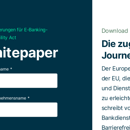
rungen für E-Banking-
Download
lity Act
Die zu
itepaper
Journ
Der Europea
name
*
der EU, di
und Diens
zu erleich
nehmensname
*
schreibt v
Bankdienst
Barrierefr