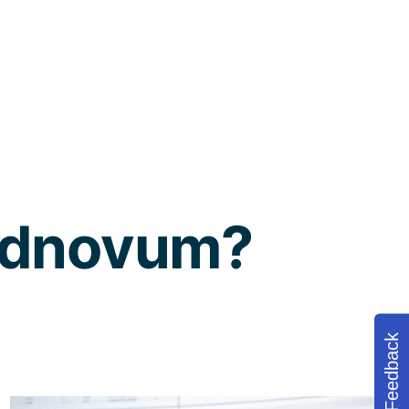
 Adnovum?
Feedback